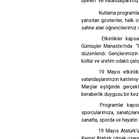
üyeleri ve vatandaşlarımız 
Kutlama programları
yansıtan gösteriler, halk 
sahne alan öğrencilerimiz v
Etkinlikler kapsam
Gümüşler Manastırı’nda “Fı
düzenlendi. Gençlerimizin
kültür ve üretim odaklı çalı
19 Mayıs etkinlik
vatandaşlarımızın katılımı
Marşlar eşliğinde gerçekl
beraberlik duygusu bir kez
Programlar kapsam
sporcularımıza, sanatçıla
sanatta, sporda ve hayatın 
19 Mayıs Atatürk’ü
Kemal Atatürk olmak üzere,