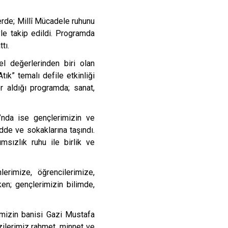
rde; Millî Mücadele ruhunu
yle takip edildi. Programda
tı.
el değerlerinden biri olan
ık” temalı defile etkinliği
r aldığı programda; sanat,
’nda ise gençlerimizin ve
dde ve sokaklarına taşındı.
msızlık ruhu ile birlik ve
rimize, öğrencilerimize,
en; gençlerimizin bilimde,
mizin banisi Gazi Mustafa
zilerimiz rahmet, minnet ve