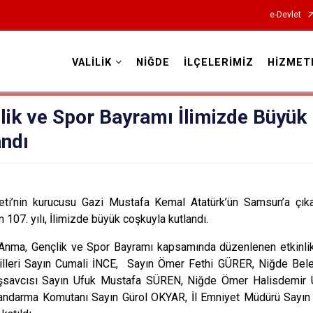
e-Devlet
VALİLİK
NİĞDE
İLÇELERİMİZ
HİZMET
Valilikler
lik ve Spor Bayramı İlimizde Büyük
andı
i’nin kurucusu Gazi Mustafa Kemal Atatürk’ün Samsun’a çıka
 107. yılı, İlimizde büyük coşkuyla kutlandı.
 Anma, Gençlik ve Spor Bayramı kapsamında düzenlenen etkinlik
lleri Sayın Cumali İNCE, Sayın Ömer Fethi GÜRER, Niğde Bel
savcısı Sayın Ufuk Mustafa SÜREN, Niğde Ömer Halisdemir Ün
Jandarma Komutanı Sayın Gürol OKYAR, İl Emniyet Müdürü Sayın 