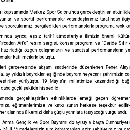
katıldı.
 kapsamında Merkez Spor Salonu’nda gerçekleştirilen etkinlikle
oyunları ve sportif performanslar vatandaşlarımız tarafından ilgi
e sporcularımız, sergiledikleri performanslarla programa renk kat
ında ayrıca, eşsiz tarihî atmosferiyle ilimizin önemli kültür
rçadan Art’a” resim sergisi, konser programı ve “Deride Sıfır At
 hazırladığı özgün çalışmaların ve sanatsal performansların ye
şmalar katılımcılarla buluştu.
leri çerçevesinde akşam saatlerinde düzenlenen Fener Alayı
yla, ay yıldızlı bayraklar eşliğinde bayram heyecanı şehrimizin ca
eştirilen yürüyüşte, 19 Mayıs’ın milletimize kazandırdığı bağı
 daha güçlü şekilde hissedildi.
ında gerçekleştirilen etkinliklerde emeği geçen öğretmenle
rımıza, eğitmenlerimize ve katkı sunan herkese teşekkür edilirk
her alanında ülkemizi daha güçlü yarınlara taşıyacağı vurgulandı.
 Anma, Gençlik ve Spor Bayramı dolayısıyla başta Cumhuriyeti
 Millî Mücadelemizin tüm kahramanları, aziz şehitlerimiz ve ga