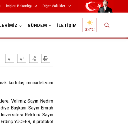
İçişleri Bakanlığı
Diğer Valilikler
LERİMİZ
GÜNDEM
İLETİŞİM
33
°C
rak kurtuluş mücadelesini
lere; Valimiz Sayın Nedim
ediye Başkanı Sayın Emrah
iversitesi Rektörü Sayın
Erdinç YÜCEER, il protokol