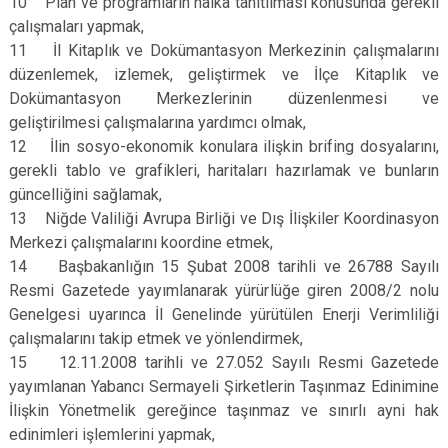
10 Plan ve programların halka tanıtılması konusunda gerekli
çalışmaları yapmak,
11 İl Kitaplık ve Dokümantasyon Merkezinin çalışmalarını
düzenlemek, izlemek, geliştirmek ve İlçe Kitaplık ve
Dokümantasyon Merkezlerinin düzenlenmesi ve
geliştirilmesi çalışmalarına yardımcı olmak,
12 İlin sosyo-ekonomik konulara ilişkin brifing dosyalarını,
gerekli tablo ve grafikleri, haritaları hazırlamak ve bunların
güncelliğini sağlamak,
13 Niğde Valiliği Avrupa Birliği ve Dış İlişkiler Koordinasyon
Merkezi çalışmalarını koordine etmek,
14 Başbakanlığın 15 Şubat 2008 tarihli ve 26788 Sayılı
Resmi Gazetede yayımlanarak yürürlüğe giren 2008/2 nolu
Genelgesi uyarınca İl Genelinde yürütülen Enerji Verimliliği
çalışmalarını takip etmek ve yönlendirmek,
15 12.11.2008 tarihli ve 27.052 Sayılı Resmi Gazetede
yayımlanan Yabancı Sermayeli Şirketlerin Taşınmaz Edinimine
İlişkin Yönetmelik gereğince taşınmaz ve sınırlı ayni hak
edinimleri işlemlerini yapmak,