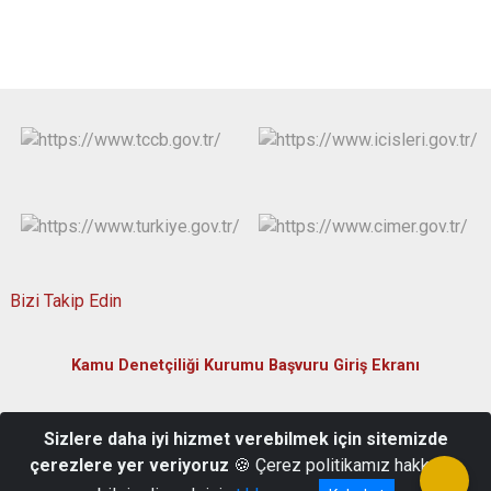
Bizi Takip Edin
Kamu Denetçiliği Kurumu Başvuru Giriş Ekranı
Yukarı Kayabaşı Mahallesi, Sağlık Caddesi Bina No:2 51200-
Sizlere daha iyi hizmet verebilmek için sitemizde
Merkez/Niğde
çerezlere yer veriyoruz
🍪 Çerez politikamız hakkında
(0388) 232 51 51