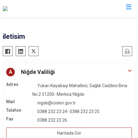
Valilikler
iletisim
Niğde Valiliği
A
Adres
Yukarı Kayabaşı Mahallesi, Sağlık Caddesi Bina
No:2 51200- Merkez/Niğde
Mail
nigde@icisleri.gov.tr
Telefon
0388 232 23 24- 0388 232 23 25
Fax
0388 232 23 26
Haritada Gör