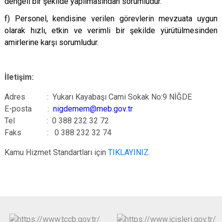
dengeli bir şekilde yapılmasından sorumludur.
f) Personel, kendisine verilen görevlerin mevzuata uygun
olarak hızlı, etkin ve verimli bir şekilde yürütülmesinden
amirlerine karşı sorumludur.
İletişim:
Adres :
Y
u
k
arı Ka
y
abaşı Ca
m
i So
k
ak
N
o
:
9
N
İ
Ğ
D
E
E-posta :
n
i
gd
e
m
e
m
@m
e
b
.
g
ov
.tr
Tel : 0 388
232 32 72
Faks : 0 388
232 32 74
Kamu Hizmet Standartları için
TIKLAYINIZ.